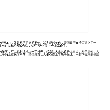
劳动力，又是乖巧的旅游宠物。20世纪60年代，泰国政府在清迈建立了一
18岁的大象经考试合格，就可“毕业”到社会上工作了。
的游客，可以跑到场地上一字排开，然后让大象从你身上走过。对于男性，大
肚子的上空悬而不落，那情景真让人把心提上了嗓子眼儿，一脚下去就能把肚