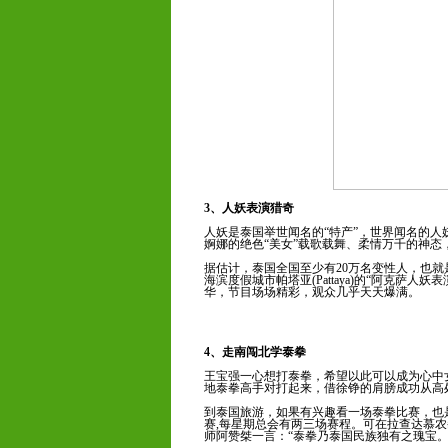
3、人妖表演猎奇
人妖是泰国举世闻名的“特产”，世界闻名的
婀娜的绝色“美女”载歌载舞、柔情万千的神态
据估计，泰国全国至少有20万名变性人，也就
海滨度假城市帕塔亚(Pattaya)的“阿克萨
华，节目场场精彩，观众几乎天天爆满。
4、走南闯北学泰拳
王宝强一心想打泰拳，希望以此可以成为心中
地泰拳高手对打起来，借徐铮的肩膀成功从高
到泰国旅游，如果有兴趣看一场泰拳比赛，也
赛,每星期总会有两三场赛程。可在拉查达慕
师阿赞桀一言：“泰拳乃泰国民族独有之瑰宝。