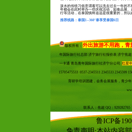
泼水的传统习俗意谓着可以洗去过去一年的不
年都会在此时举办一些庆祝活动，如食品展、
行等活动，在泰国慎终追远是很重要的，所以
推荐线路：
泰国1--360°泰享受泰国6日
外出旅游不用跑，青
版权所有：
年国际旅行社总部 济宁旅行社报价表 济宁焦
一卡通 青岛青年国际旅行社济宁分公司
红星
15705475533 0537-2345511 2345533 2345599 1
育研学培训团建，会务会展服务，青少年
www
联系人：焦超 QQ：929282765 QQ
鲁ICP备190
免责声明:本站内容