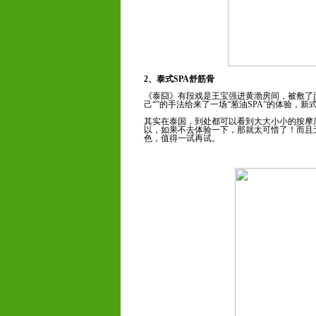
2、泰式SPA舒筋骨
《泰囧》有段戏是王宝强进黄渤房间，被敷了
己“”的手法给来了一场“葱油SPA”的体验，新
其实在泰国，到处都可以看到大大小小的按摩
以，如果不去体验一下，那就太可惜了！而且
色，值得一试再试。