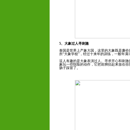
5、大象过人寻刺激
泰国是世界上产象大国，这里的大象既是廉价的
所“大象学校”，经过十来年的训练，一般年满
逗人有趣的是大象表演过人。寻求开心和刺激
象玩一些惊险的动作，它把前脚抬起来放在你
肠子踩冒了。