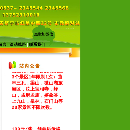
2026年8月暑期旅游报
价表
（点击文字查看）
留言
|
滚动线路
|
联系我们
济宁旅游一卡通年卡（济
宁方特东方欲晓，曲阜尼
山圣境，曲阜鲁源村景区
3个景区1年限制1次）曲
阜三孔，梁山，微山湖旅
游区，汶上宝相寺，峄
山，孟府孟庙，嬉象谷，
上九山，泉林，石门山等
28家景区不限次数。
199元/张，领券后价格
149元/张，去（济宁方