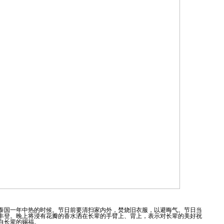
是泰国一年中热的时候。节日前要清扫家内外，焚烧旧衣服，以避晦气。节日当
丰登。晚上将浸有花瓣的香水洒在长辈的手臂上、背上，表示对长辈的美好祝
自长辈的赐福。