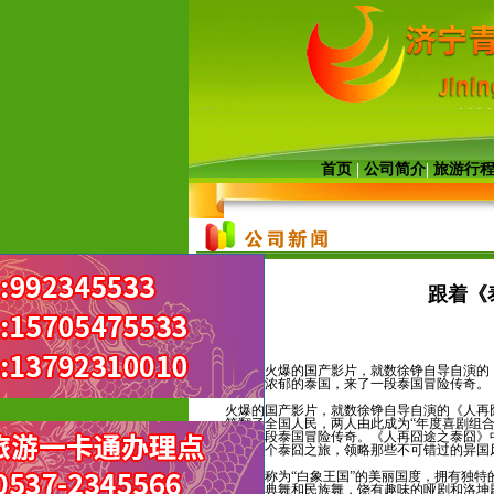
首页
|
公司简介
|
旅游行
跟着《
导读：
火爆的国产影片，就数徐铮自导自演的《
带风情浓郁的泰国，来了一段泰国冒险传奇。
火爆的国产影片，就数徐铮自导自演的《人再囧
笑翻了全国人民，两人由此成为“年度喜剧组合
来了一段泰国冒险传奇。《人再囧途之泰囧》
一起来个泰囧之旅，领略那些不可错过的异国
这个被称为“白象王国”的美丽国度，拥有独
世的古典舞和民族舞，饶有趣味的哑剧和洛坤