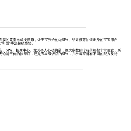
面膜的黄渤当成按摩师，让王宝强给他做SPA。结果做葱油饼出身的宝宝用自
式“和面”手法超级爆笑。
店、SPA、按摩中心。尤其令人心动的是，绝大多数的疗程价格都非常便宜，所
无论是平价的按摩店，还是五星级饭店的SPA，几乎每家都有不同的配方及特