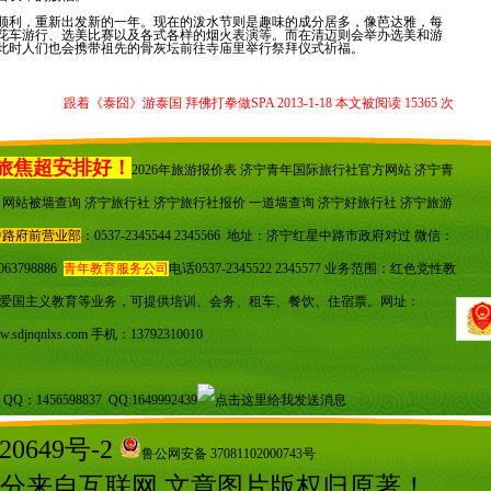
顺利，重新出发新的一年。现在的泼水节则是趣味的成分居多，像芭达雅，每
花车游行、选美比赛以及各式各样的烟火表演等。而在清迈则会举办选美和游
此时人们也会携带祖先的骨灰坛前往寺庙里举行祭拜仪式祈福。
跟着《泰囧》游泰国 拜佛打拳做SPA 2013-1-18 本文被阅读 15365 次
旅焦超安排好！
2026年旅游报价表 济宁青年国际旅行社官方网站 济宁青
超
网站被墙查询
济宁旅行社 济宁旅行社报价
一道墙查询
济宁好旅行社 济宁旅游
中路府前营业部
：0537-2345544 2345566 地址：济宁红星中路市政府对过 微信：
5063798886
青年教育服务公司
电话0537-2345522 2345577 业务范围：红色党性教
爱国主义教育等业务，可提供培训、会务、租车、餐饮、住宿票。
网址：
.sdjnqnlxs.com
手机：13792310010
：1456598837 QQ:1649992439
20649号-2
鲁公网安备 37081102000743号
部分来自互联网,文章图片版权归原著！