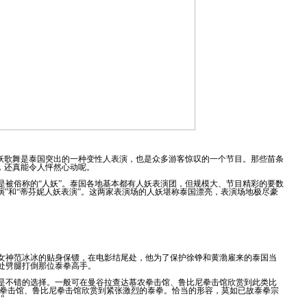
人妖歌舞是泰国突出的一种变性人表演，也是众多游客惊叹的一个节目。那些苗条
，还真能令人怦然心动呢。
是被俗称的“人妖”。泰国各地基本都有人妖表演团，但规模大、节目精彩的要数
人妖表演”和“蒂芬妮人妖表演”。这两家表演场的人妖堪称泰国漂亮，表演场地极尽豪
女神范冰冰的贴身保镖，在电影结尾处，他为了保护徐铮和黄渤雇来的泰国当
处劈腿打倒那位泰拳高手。
是不错的选择。一般可在曼谷拉查达慕农拳击馆、鲁比尼拳击馆欣赏到此类比
农拳击馆、鲁比尼拳击馆欣赏到紧张激烈的泰拳。恰当的形容，莫如已故泰拳宗
”