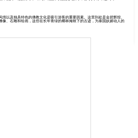
风情以及独具特色的佛教文化是吸引游客的重要因素。这里到处是金碧辉煌、
佛像、石雕和绘画，这些在长年青绿的椰林掩映下的古迹，为泰国妖媚动人的