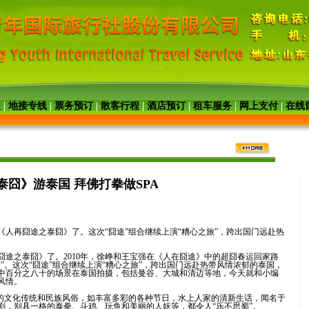
程
|
地接专线
|
票务预订
|
散客行程
|
酒店预订
|
租车服务
|
网上支付
|
在线
泰囧》游泰国 拜佛打拳做SPA
人再囧途之泰囧》了。这次“囧途”组合继续上演“糟心之旅”，跨出国门远赴热
途之泰囧》了。2010年，徐峥和王宝强在《人在囧途》中的超囧春运回家路
”。这次“囧途”组合继续上演“糟心之旅”，跨出国门远赴热带风情浓郁的泰国，
中百分之八十的场景在泰国拍摄，包括曼谷、大城和清迈等地，今天就和小编
风情。
特的文化传统和民族风俗，如丰富多彩的各种节日，水上人家的清新生话，闻名于
剧，别具一格的泰拳、斗鸡、玩鱼和美丽的人妖等，都令人“乐不思蜀”。