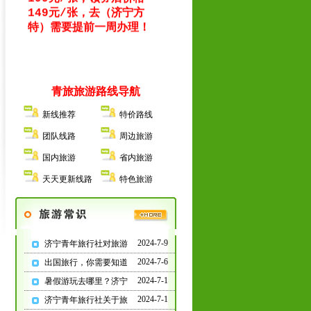
特）需要提前一周办理！
2026年：出境旅游/国内
旅游/团队定制/研学旅
青旅旅游路线导航
行/红色教育/会务服务/
门票签证/夕阳红专列等
新线推荐
特价路线
团队线路
周边旅游
国内旅游
省内旅游
济宁人旅游报名就去红星
中路
“
市政府对过青年旅
天天更新线路
特色旅游
行社
”
2024-7-9
济宁青年旅行社对旅游
提示：报名选择正规旅游
2024-7-6
出国旅行，你需要知道
合法资质的旅行社，并签
订统一电子旅游合同
2024-7-1
暑假游玩去哪里？济宁
2024-7-1
济宁青年旅行社关于旅
微信1:992345533