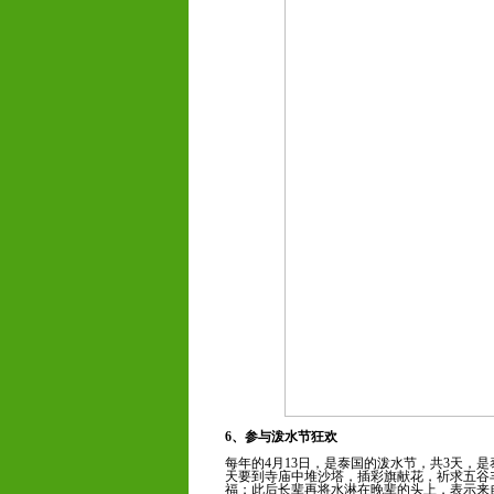
6、参与泼水节狂欢
每年的4月13日，是泰国的泼水节，共3天，
天要到寺庙中堆沙塔，插彩旗献花，祈求五谷
福；此后长辈再将水淋在晚辈的头上，表示来