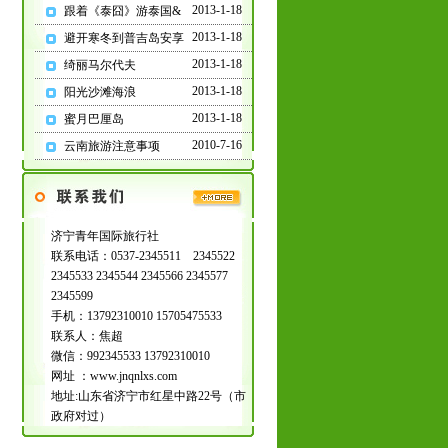
2013-1-18
跟着《泰囧》游泰国&
微信2:15705475533
微
2013-1-18
信3
:13792310010
避开寒冬到普吉岛安享
电话：
2013-1-18
绮丽马尔代夫
2345566/2345544/2345599/
2345533/2345511
2013-1-18
阳光沙滩海浪
2013-1-18
蜜月巴厘岛
2010-7-16
云南旅游注意事项
济宁周边大巴全域收客
中，参考集合地点如下：
济宁青年国际旅行社
联系电话：0537-2345511 2345522
2345533 2345544 2345566 2345577
2345599
济宁:居然之家/人民公园/
手机：13792310010 15705475533
爱琴海
联系人：焦超
曲阜:游客集散中心
微信：992345533 13792310010
嘉祥:银座
鱼台:新佳客多
网址 ：www.jnqnlxs.com
汶上:联民超市对面
地址:山东省济宁市红星中路22号（市
微山:文化广场商业街
政府对过）
金乡:中国银行门口 ;